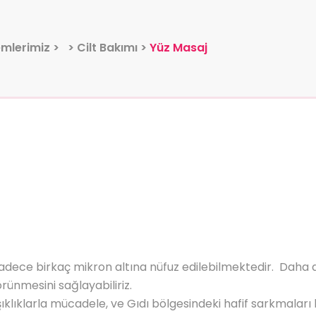
emlerimiz
> >
Cilt Bakımı
>
Yüz Masaj
dece birkaç mikron altına nüfuz edilebilmektedir. Daha de
örünmesini sağlayabiliriz.
ırışıklıklarla mücadele, ve Gıdı bölgesindeki hafif sarkma