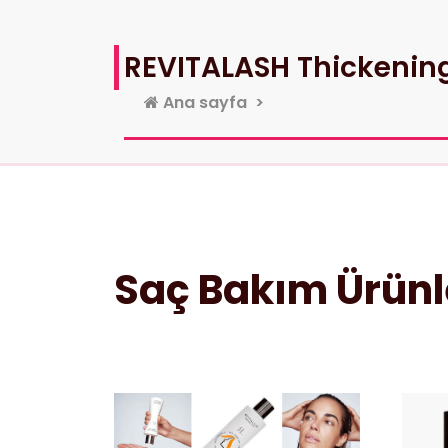
REVITALASH Thickening
Ana sayfa
>
Saç Bakım Ürünl