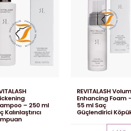
VITALASH
REVITALASH Volu
ickening
Enhancing Foam 
ampoo – 250 ml
55 ml Saç
ç Kalınlaştırıcı
Güçlendirici Köpü
ampuan