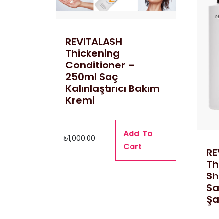
REVITALASH
Thickening
Conditioner –
250ml Saç
Kalınlaştırıcı Bakım
Kremi
Add To
₺
1,000.00
Cart
RE
Th
Sh
Sa
Ş