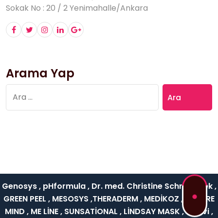
Sokak No : 20 / 2 Yenimahalle/Ankara
Arama Yap
Arama:
Genosys , pHformula , Dr. med. Christine Schrammek ,
GREEN PEEL , MESOSYS ,THERADERM , MEDİKOZ , NATURE
MIND , ME LİNE , SUNSATİONAL , LİNDSAY MASK , Rejuvi ,