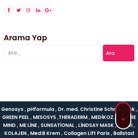
Arama Yap
Arama:
Genosys , pHformula , Dr. med. Christine Schrammek ,
GREEN PEEL , MESOSYS ,THERADERM , MEDİKOZ , NATURE
MIND , ME LİNE , SUNSATİONAL , LİNDSAY MASK , Rejuvi ,
KOLAJEN , Med:B Krem , Collagen Lift Paris , Ballstad