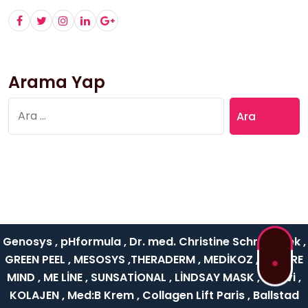
Arama Yap
Arama:
Genosys , pHformula , Dr. med. Christine Schrammek ,
GREEN PEEL , MESOSYS ,THERADERM , MEDİKOZ , NATURE
MIND , ME LİNE , SUNSATİONAL , LİNDSAY MASK , Rejuvi ,
KOLAJEN , Med:B Krem , Collagen Lift Paris , Ballstad