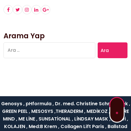
Arama Yap
Arama:
Genosys , pHformula , Dr. med. Christine Schrammek ,
GREEN PEEL , MESOSYS ,THERADERM , MEDİKOZ , NATURE
MIND , ME LİNE , SUNSATİONAL , LİNDSAY MASK , Rejuvi ,
KOLAJEN , Med:B Krem , Collagen Lift Paris , Ballstad