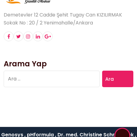
Demetevler 12 Cadde Şehit Tugay Can KIZILIRMAK
Sokak No : 20 / 2 Yenimahalle/Ankara
Arama Yap
Arama:
Genosys , pHformula , Dr. med. Christine Schrammek ,