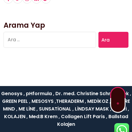
Arama Yap
Arama:
Genosys , pHformula , Dr. med. Christine Schrammek ,
GREEN PEEL , MESOSYS ,THERADERM , MEDİKOZ , NATURE
MIND , ME LİNE , SUNSATİONAL , LİNDSAY MASK , Rejuvi ,
KOLAJEN , Med:B Krem , Collagen Lift Paris , Ballstad
Kolajen