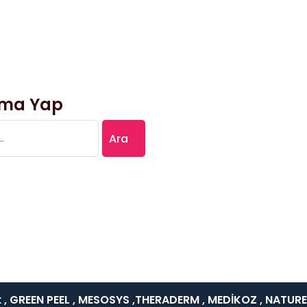
ma Yap
:
 GREEN PEEL , MESOSYS ,THERADERM , MEDİKOZ , NATURE M