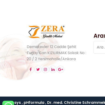
Ara
Arama
Demetevler 12 Cadde Şehit
Tugay Can KIZILIRMAK Sokak No :
20 / 2 Yenimahalle/Ankara
Genosys , pHformula , Dr. med. Christine Schrammek ,