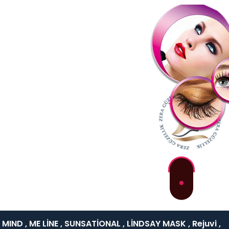
IND , ME LİNE , SUNSATİONAL , LİNDSAY MASK , Rejuvi ,