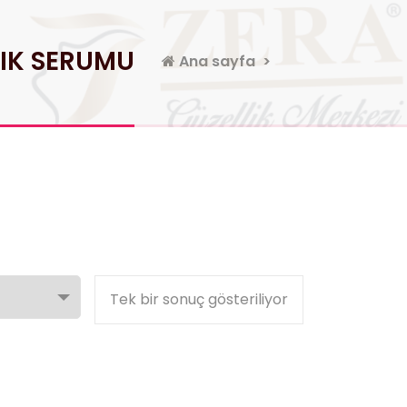
LIK SERUMU
Ana sayfa
>
Tek bir sonuç gösteriliyor