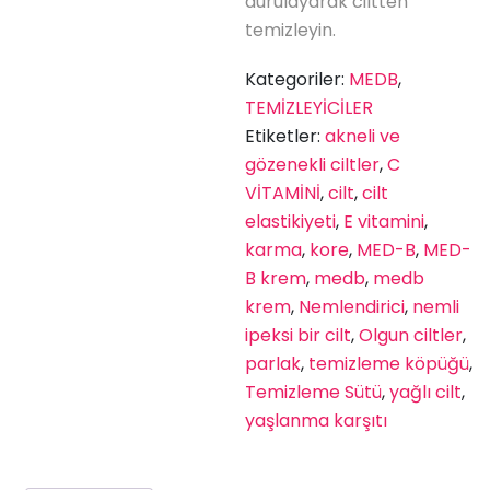
durulayarak ciltten
temizleyin.
Kategoriler:
MEDB
,
TEMİZLEYİCİLER
Etiketler:
akneli ve
gözenekli ciltler
,
C
VİTAMİNİ
,
cilt
,
cilt
elastikiyeti
,
E vitamini
,
karma
,
kore
,
MED-B
,
MED-
B krem
,
medb
,
medb
krem
,
Nemlendirici
,
nemli
ipeksi bir cilt
,
Olgun ciltler
,
parlak
,
temizleme köpüğü
,
Temizleme Sütü
,
yağlı cilt
,
yaşlanma karşıtı