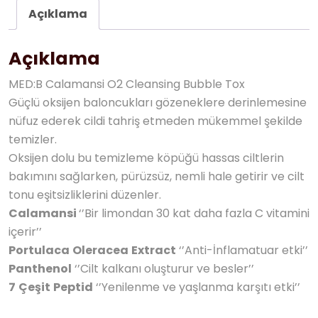
Açıklama
Açıklama
MED:B Calamansi O2 Cleansing Bubble Tox
Güçlü oksijen baloncukları gözeneklere derinlemesine
nüfuz ederek cildi tahriş etmeden mükemmel şekilde
temizler.
Oksijen dolu bu temizleme köpüğü hassas ciltlerin
bakımını sağlarken, pürüzsüz, nemli hale getirir ve cilt
tonu eşitsizliklerini düzenler.
Calamansi
‘’Bir limondan 30 kat daha fazla C vitamini
içerir’’
Portulaca
Oleracea
Extract
‘’Anti-İnflamatuar etki’’
Panthenol
‘’Cilt kalkanı oluşturur ve besler’’
7
Çeşit
Peptid
‘’Yenilenme ve yaşlanma karşıtı etki’’