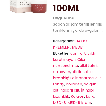
100ML
Uygulama
Sabah akşam temizlenmiş
toniklenmiş cilde uygulanır.
Kategoriler:
BAKIM
KREMLERİ
,
MEDB
Etiketler:
canlı cilt
,
cildi
kurutmayan
,
Cildi
nemlendirme
,
cildi tahriş
etmeyen
,
cilt iltihabı
,
cilt
kızarıklığı
,
cilt onarma
,
cilt
tahrişi
,
collagen
,
dolgun
cilt
,
hasarlı cilt
,
İltihabı
,
kızarıklık
,
Kolajen
,
kore
,
MED-B
,
MED-B krem
,