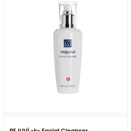
REJUVİ -k- Facial Cleanser