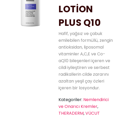
LOTİON
PLUS Q10
Hafif, yağsız ve çabuk
emilebilen formüllü, zengin
antioksidan, liposomal
vitaminler A,C,E ve Co-
aQ10 bileşenleri içeren ve
cildi iyileştiren ve serbest
radikallerin cilde zararını
azaltan yeşil çay özleri
içeren bir losyondur.
Kategoriler:
Nemlendirici
ve Onarıcı Kremler
,
THERADERM
,
VÜCUT