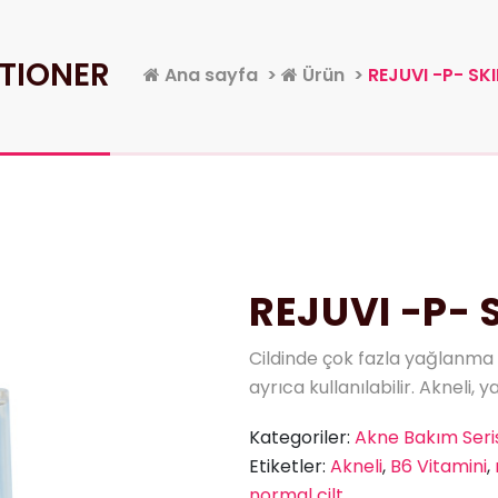
ITIONER
Ana sayfa
>
Ürün
>
REJUVI -P- SK
REJUVI -P- 
Cildinde çok fazla yağlanma 
ayrıca kullanılabilir. Akneli, y
Kategoriler:
Akne Bakım Seris
Etiketler:
Akneli
,
B6 Vitamini
,
normal cilt