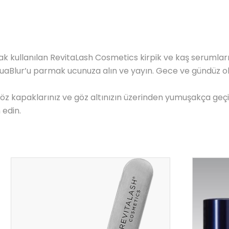
 kullanılan RevitaLash Cosmetics kirpik ve kaş serumların
Blur’u parmak ucunuza alın ve yayın. Gece ve gündüz olm
ız, göz kapaklarınız ve göz altınızın üzerinden yumuşakça g
edin.