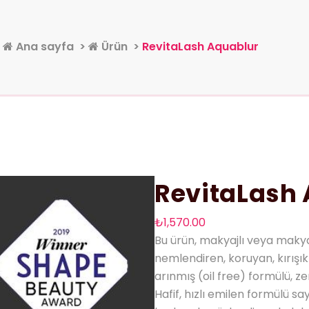
Ana sayfa
>
Ürün
>
RevitaLash Aquablur
RevitaLash
₺
1,570.00
Bu ürün, makyajlı veya makyaj
nemlendiren, koruyan, kırışıklı
arınmış (oil free) formülü, ze
Hafif, hızlı emilen formülü sa