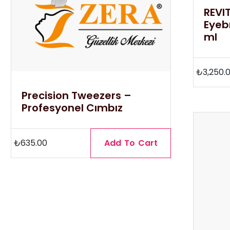
REVI
Eyeb
ml
₺
3,250.
Precision Tweezers –
Profesyonel Cımbız
₺
635.00
Add To Cart