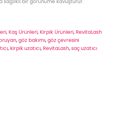
a sağlıklı bir görünüme kavuşturur.
eri
,
Kaş Ürünleri
,
Kirpik Ürünleri
,
RevitaLash
koruyan
,
göz bakımı
,
göz çevresini
tıcı
,
kirpik uzatıcı
,
RevitaLash
,
saç uzatıcı