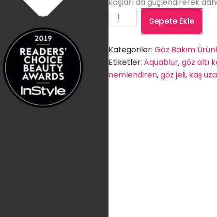
kaşları da güçlendirerek dah
RevitaLash
Sepete Ekle
Aquablur
adet
Kategoriler:
Göz Bakım Ürünl
Etiketler:
Aquablur
,
göz altı 
nemlendiren
,
göz jeli
,
kaş uza