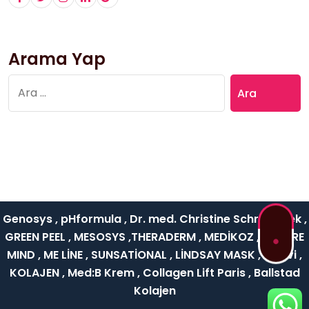
Arama Yap
Arama:
Genosys , pHformula , Dr. med. Christine Schrammek ,
GREEN PEEL , MESOSYS ,THERADERM , MEDİKOZ , NATURE
MIND , ME LİNE , SUNSATİONAL , LİNDSAY MASK , Rejuvi ,
KOLAJEN , Med:B Krem , Collagen Lift Paris , Ballstad
Kolajen