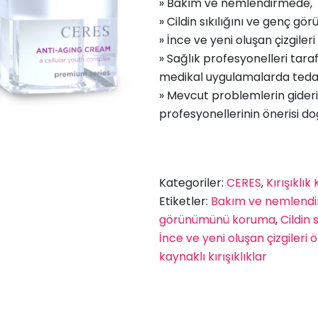
» Bakım ve nemlendirmede,
» Cildin sıkılığını ve genç 
» İnce ve yeni oluşan çizgile
» Sağlık profesyonelleri tar
medikal uygulamalarda teda
» Mevcut problemlerin gider
profesyonellerinin önerisi d
Kategoriler:
CERES
,
Kırışıklık
Etiketler:
Bakım ve nemlend
görünümünü koruma
,
Cildin 
İnce ve yeni oluşan çizgileri
kaynaklı kırışıklıklar