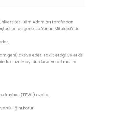
Üniversitesi Bilim Adamları tarafından
eşfedilen bu gene ise Yunan Mitolojisi’nde
eder.
m geni) aktive eder. Taklit ettiği CR etkisi
imindeki azalmayı durdurur ve artmasını
, su kaybını (TEWL) azaltır.
ve sıkılığını korur.