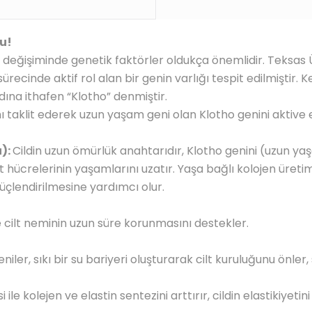
u!
 değişiminde genetik faktörler oldukça önemlidir. Teksas 
ecinde aktif rol alan bir genin varlığı tespit edilmiştir. K
adına ithafen “Klotho” denmiştir.
ını taklit ederek uzun yaşam geni olan Klotho genini aktive 
):
Cildin uzun ömürlük anahtarıdır, Klotho genini (uzun yaşa
lt hücrelerinin yaşamlarını uzatır. Yaşa bağlı kolojen üret
üçlendirilmesine yardımcı olur.
e cilt neminin uzun süre korunmasını destekler.
yeniler, sıkı bir su bariyeri oluşturarak cilt kuruluğunu önler
le kolejen ve elastin sentezini arttırır, cildin elastikiyetini 