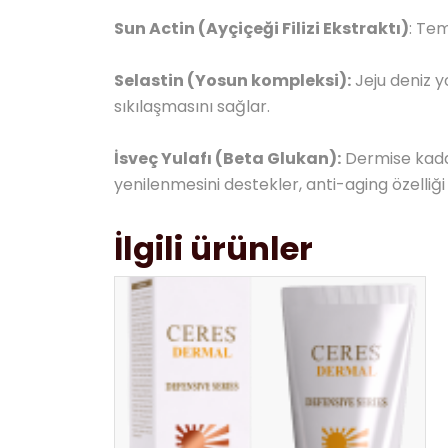
Sun Actin (Ayçiçeği Filizi Ekstraktı)
: Tem
Selastin (Yosun kompleksi):
Jeju deniz y
sıkılaşmasını sağlar.
İsveç Yulafı (Beta Glukan):
Dermise kadar 
yenilenmesini destekler, anti-aging özelliği 
İlgili ürünler