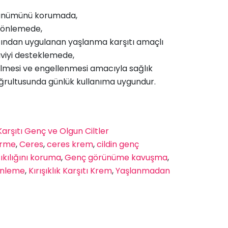
görünümünü korumada,
ri önlemede,
afından uygulanan yaşlanma karşıtı amaçlı
viyi desteklemede,
ilmesi ve engellenmesi amacıyla sağlık
oğrultusunda günlük kullanıma uygundur.
 Karşıtı Genç ve Olgun Ciltler
irme
,
Ceres
,
ceres krem
,
cildin genç
sıkılığını koruma
,
Genç görünüme kavuşma
,
 önleme
,
Kırışıklık Karşıtı Krem
,
Yaşlanmadan