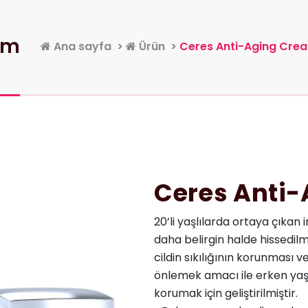
am
Ana sayfa
>
Ürün
>
Ceres Anti-Aging Cre
Ceres Anti
20’li yaşlılarda ortaya çıkan 
daha belirgin halde hissedil
cildin sıkılığının korunması v
önlemek amacı ile erken yaş
korumak için geliştirilmiştir.