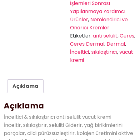
İşlemleri Sonrası
Yapılanmaya Yardımcı
Ürünler
,
Nemlendirici ve
Onarıcı Kremler
Etiketler:
anti selülit
,
Ceres
,
Ceres Dermal
,
Dermal
,
İnceltici
,
sıkılaştırıcı
,
vücut
kremi
Açıklama
Açıklama
İnceltici & sıkılaştırıcı anti selülit vücut kremi
İnceltir, sıkılaştırır, selüliti Giderir, yağ birikimlerini
parçalar, cildi pürüzsüzleştirir, kolajen üretimini aktive